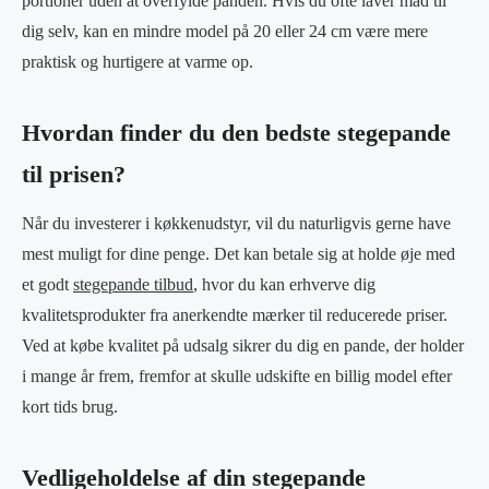
portioner uden at overfylde panden. Hvis du ofte laver mad til
dig selv, kan en mindre model på 20 eller 24 cm være mere
praktisk og hurtigere at varme op.
Hvordan finder du den bedste stegepande
til prisen?
Når du investerer i køkkenudstyr, vil du naturligvis gerne have
mest muligt for dine penge. Det kan betale sig at holde øje med
et godt
stegepande tilbud
, hvor du kan erhverve dig
kvalitetsprodukter fra anerkendte mærker til reducerede priser.
Ved at købe kvalitet på udsalg sikrer du dig en pande, der holder
i mange år frem, fremfor at skulle udskifte en billig model efter
kort tids brug.
Vedligeholdelse af din stegepande