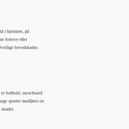
stå i hjemmet, på
ne fortove eller
lvorlige hovedskader.
et er fodbold, snowboard
ange sporter medfører en
 skader.