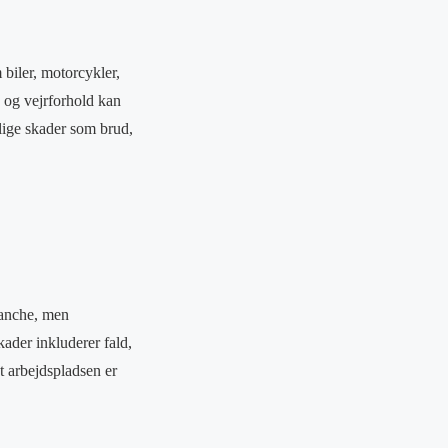
 biler, motorcykler,
 og vejrforhold kan
rlige skader som brud,
ranche, men
ader inkluderer fald,
at arbejdspladsen er