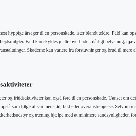
mest hyppige årsager til en personskade, især blandt ældre. Fald kan op
arbejdsmiljøer. Fald kan skyldes glatte overflader, dårligt belysning, ujæv
nstaltninger. Skaderne kan variere fra forstuvninger og brud til mere a
dsaktiviteter
teter og fritidsaktiviteter kan også føre til en personskade. Uanset om d
r opstå som følge af sammenstød, fald eller overanstrengelse. Selvom m
sikkerhedsudstyr og træning hjælpe med at minimere sandsynligheden for