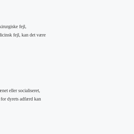
irurgiske fejl,
icinsk fejl, kan det være
et eller socialiseret,
 for dyrets adfærd kan