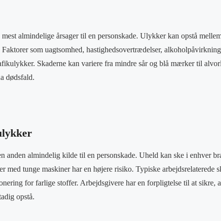
e mest almindelige årsager til en personskade. Ulykker kan opstå mellem
. Faktorer som uagtsomhed, hastighedsovertrædelser, alkoholpåvirkning
trafikulykker. Skaderne kan variere fra mindre sår og blå mærker til alvo
da dødsfald.
ulykker
n anden almindelig kilde til en personskade. Uheld kan ske i enhver b
er med tunge maskiner har en højere risiko. Typiske arbejdsrelaterede sk
nering for farlige stoffer. Arbejdsgivere har en forpligtelse til at sikre, 
tadig opstå.