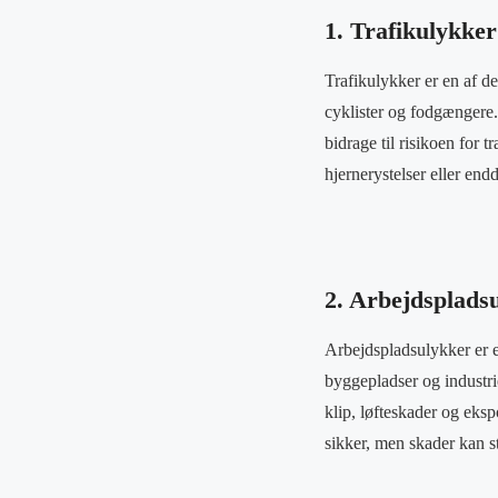
1. Trafikulykker
Trafikulykker er en af d
cyklister og fodgængere
bidrage til risikoen for 
hjernerystelser eller end
2. Arbejdsplads
Arbejdspladsulykker er e
byggepladser og industri
klip, løfteskader og ekspo
sikker, men skader kan s